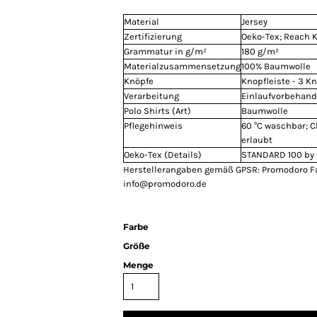
Material
Jersey
Zertifizierung
Oeko-Tex; Reach 
Grammatur in g/m²
180 g/m²
Materialzusammensetzung
100% Baumwolle
Knöpfe
Knopfleiste - 3 K
Verarbeitung
Einlaufvorbehand
Polo Shirts (Art)
Baumwolle
Pflegehinweis
60 °C waschbar; 
erlaubt
Oeko-Tex (Details)
STANDARD 100 by 
Herstellerangaben gemäß GPSR: Promodoro F
info@promodoro.de
Farbe
Größe
Menge