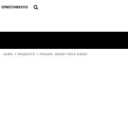
{CC} - {CN}
HOME
07807/9893110
ALLE TEXTILIEN
KONTAKT
ANMELDEN
REGISTRIEREN
WARENKORB: 0 ARTIKEL
CURRENCY:
HOME
>
PRODUCTS
>
FRAUEN JERSEY POLO E4025