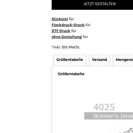
JETZT GESTALTEN
Stickerei
für
Flockdruck-Druck
für
DTF Druck
für
ohne Gestaltung
für
*
inkl. 19% MWSt.
Größentabelle
Versand
Mengenst
Größentabelle