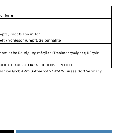
Konform
nöpfe; Knöpfe Ton in Ton
elt / Vorgeschrumpft; Seitennähte
Chemische Reinigung möglich; Trockner geeignet; Bügeln
OEKO-TEX®: 20.0.14733 HOHENSTEIN HTTI
ashion GmbH Am Gatherhof 57 40472 Düsseldorf Germany