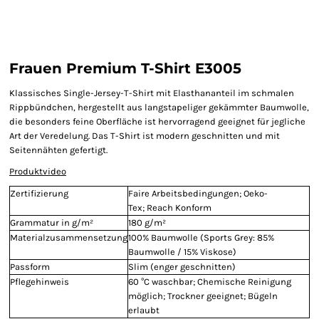
Frauen Premium T-Shirt E3005
Klassisches Single-Jersey-T-Shirt mit Elasthananteil im schmalen
Rippbündchen, hergestellt aus langstapeliger gekämmter Baumwolle,
die besonders feine Oberfläche ist hervorragend geeignet für jegliche
Art der Veredelung. Das T-Shirt ist modern geschnitten und mit
Seitennähten gefertigt.
Produktvideo
Zertifizierung
Faire Arbeitsbedingungen; Oeko-
Tex; Reach Konform
Grammatur in g/m²
180 g/m²
Materialzusammensetzung
100% Baumwolle (Sports Grey: 85%
Baumwolle / 15% Viskose)
Passform
Slim (enger geschnitten)
Pflegehinweis
60 °C waschbar; Chemische Reinigung
möglich; Trockner geeignet; Bügeln
erlaubt