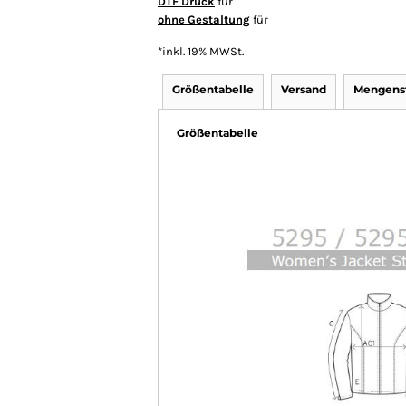
DTF Druck
für
ohne Gestaltung
für
*
inkl. 19% MWSt.
Größentabelle
Versand
Mengenst
Größentabelle