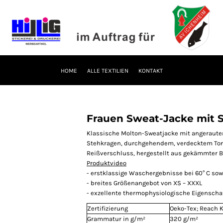
HOME
ALLE TEXTILIEN
KONTAKT
Frauen Sweat-Jacke mit 
Klassische Molton-Sweatjacke mit angeraut
Stehkragen, durchgehendem, verdecktem Ton 
Reißverschluss, hergestellt aus gekämmter B
Produktvideo
- erstklassige Waschergebnisse bei 60° C sow
- breites Größenangebot von XS – XXXL
- exzellente thermophysiologische Eigenscha
Zertifizierung
Oeko-Tex; Reach 
Grammatur in g/m²
320 g/m²