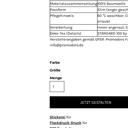
Materialzusammensetzung
100% Baumwolle
Passform
Slim (enger gesch
Pflegehinweis
60 °C waschbar; 
erlaubt
Verarbeitung
Innen angeraut; 
Oeko-Tex (Details)
STANDARD 100 by 
Herstellerangaben gemäß GPSR: Promodoro F
info@promodoro.de
Farbe
Größe
Menge
JETZT GESTALTEN
Stickerei
für
Flockdruck-Druck
für