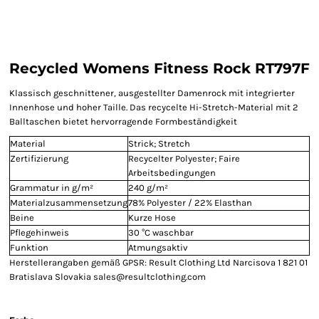
Recycled Womens Fitness Rock RT797F
Klassisch geschnittener, ausgestellter Damenrock mit integrierter
Innenhose und hoher Taille. Das recycelte Hi-Stretch-Material mit 2
Balltaschen bietet hervorragende Formbeständigkeit
Material
Strick; Stretch
Zertifizierung
Recycelter Polyester; Faire
Arbeitsbedingungen
Grammatur in g/m²
240 g/m²
Materialzusammensetzung
78% Polyester / 22% Elasthan
Beine
Kurze Hose
Pflegehinweis
30 °C waschbar
Funktion
Atmungsaktiv
Herstellerangaben gemäß GPSR: Result Clothing Ltd Narcisova 1 821 01
Bratislava Slovakia sales@resultclothing.com