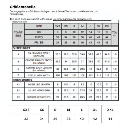
Größentabelle
XXS
XS
S
M
L
XL
XXL
32
34
36
38
40
42
44