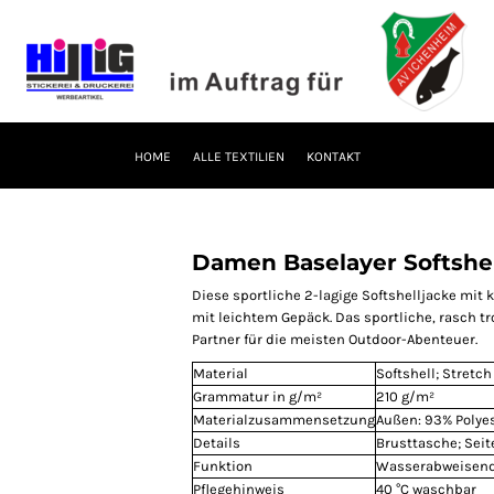
HOME
ALLE TEXTILIEN
KONTAKT
Damen Baselayer Softshel
Diese sportliche 2-lagige Softshelljacke mit
mit leichtem Gepäck. Das sportliche, rasch 
Partner für die meisten Outdoor-Abenteuer.
Material
Softshell; Stretch
Grammatur in g/m²
210 g/m²
Materialzusammensetzung
Außen: 93% Polyes
Details
Brusttasche; Sei
Funktion
Wasserabweisend
Pflegehinweis
40 °C waschbar