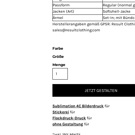
Passform
Regular (normal 
Jacken (Art)
Softshell-Jacke
Ärmel
Set-In; mit Bünd
Herstellerangaben gemäß GPSR: Result Clothin
sales@resultclothing.com
Farbe
Größe
Menge
JETZT GESTALTEN
Sublimation 4C Bilderdruck
für
Stickerei
für
Flockdruck-Druck
für
ohne Gestaltung
für
*
inkl. 19% MWSt.