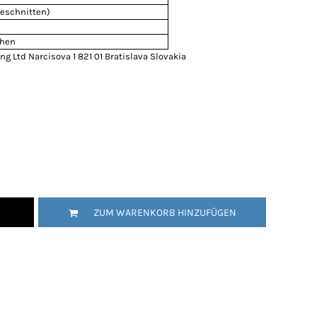
geschnitten)
chen
g Ltd Narcisova 1 821 01 Bratislava Slovakia
ZUM WARENKORB HINZUFÜGEN