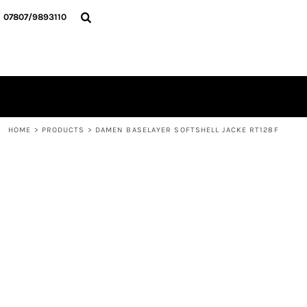
{CC} - {CN}
HOME
07807/9893110
ALLE TEXTILIEN
KONTAKT
ANMELDEN
REGISTRIEREN
WARENKORB: 0 ARTIKEL
CURRENCY:
HOME
>
PRODUCTS
>
DAMEN BASELAYER SOFTSHELL JACKE RT128F