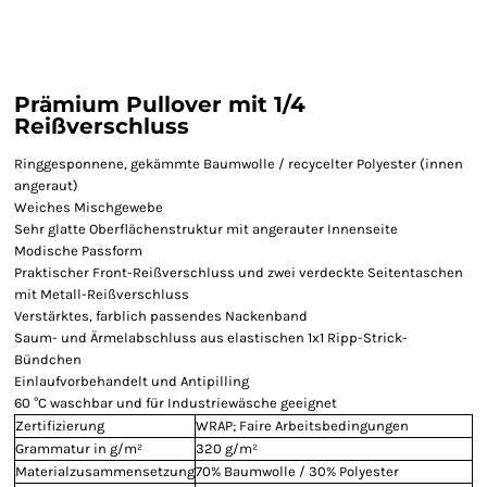
Prämium Pullover mit 1/4
Reißverschluss
Ringgesponnene, gekämmte Baumwolle / recycelter Polyester (innen
angeraut)
Weiches Mischgewebe
Sehr glatte Oberflächenstruktur mit angerauter Innenseite
Modische Passform
Praktischer Front-Reißverschluss und zwei verdeckte Seitentaschen
mit Metall-Reißverschluss
Verstärktes, farblich passendes Nackenband
Saum- und Ärmelabschluss aus elastischen 1x1 Ripp-Strick-
Bündchen
Einlaufvorbehandelt und Antipilling
60 °C waschbar und für Industriewäsche geeignet
Zertifizierung
WRAP; Faire Arbeitsbedingungen
Grammatur in g/m²
320 g/m²
Materialzusammensetzung
70% Baumwolle / 30% Polyester