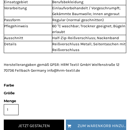
Einsatzgebiet
Berufsbekleidung
Verarbeitung
Einlaufvorbehandelt / Vorgeschrumpft;
Gekämmte Baumwolle; Innen angeraut
Passform
Regular (normal geschnitten)
Pflegehinweis
60 °C waschbar; Trockner geeignet; Bügeln
erlaubt
Ausschnitt
Half-Zip-Reißverschluss; Nackenband
Details
Reißverschluss Metall; Seitentaschen mit
Reißverschluss
Herstellerangaben gemäß GPSR: HRM Textil GmbH Welfenstraße 12
70736 Fellbach Germany info@hrm-textil.de
Farbe
Größe
Menge
JETZT GESTALTEN
ZUM WARENKORB HINZUFÜGEN