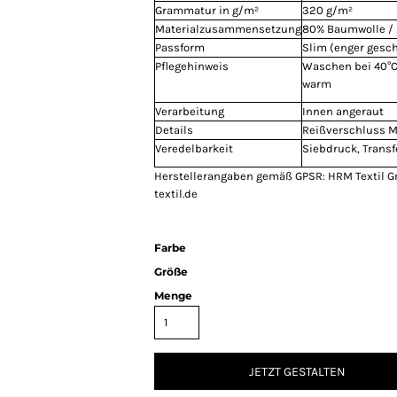
Grammatur in g/m²
320 g/m²
Materialzusammensetzung
80% Baumwolle / 
Passform
Slim (enger gesch
Pflegehinweis
Waschen bei 40°C,
warm
Verarbeitung
Innen angeraut
Details
Reißverschluss M
Veredelbarkeit
Siebdruck, Transf
Herstellerangaben gemäß GPSR: HRM Textil 
textil.de
Farbe
Größe
Menge
JETZT GESTALTEN