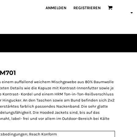
ANMELDEN
REGISTRIEREN
RM701
s einem auffallend weichem Mischgewebe aus 80% Baumwolle
eten Details wie die Kapuze mit Kontrast-Innenfutter sowie je
che Kontrast- Kordel und einem HRM Ton-in-Ton-Reißverschluss
er Hingucker. An den Taschen sowie am Bund befinden sich 2x2
erstärktes farblich passendes Nackenband. Die sehr glatte
delungsfähigkeit. Die Hooded Jackets sind, bis auf das
nnaht, label- frei und vor allem im Outdoor-Bereich bei Kälte
itsbedingungen; Reach Konform