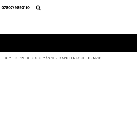
{CC} - {CN}
HOME
07807/9893110
ALLE TEXTILIEN
KONTAKT
ANMELDEN
REGISTRIEREN
WARENKORB: 0 ARTIKEL
CURRENCY:
HOME
>
PRODUCTS
>
MÄNNER KAPUZENJACKE HRM701