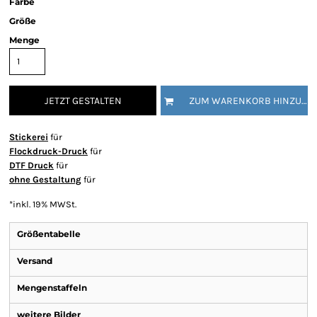
Farbe
Größe
Menge
JETZT GESTALTEN
ZUM WARENKORB HINZUFÜGEN
Stickerei
für
Flockdruck-Druck
für
DTF Druck
für
ohne Gestaltung
für
*
inkl. 19% MWSt.
Größentabelle
Versand
Mengenstaffeln
weitere Bilder