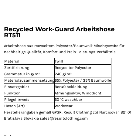
Recycled Work-Guard Arbeitshose
RT511
Arbeitshose aus recyceltem Polyester/Baumwoll-Mischgewebe für
nachhaltige Qualität, Komfort und Preis-Leistungs-Verhältnis
Material
Twill
Zertifizierung
Recycelter Polyester
Grammatur in g/m²
240 g/m²
Materialzusammensetzung
65% Polyester / 35% Baumwolle
Einsatzgebiet
Berufsbekleidung
Funktion
Atmungsaktiv; Winddicht
Pflegehinweis
60 °C waschbar
Hosen (Art)
Workwear
Herstellerangaben gemäß GPSR: Result Clothing Ltd Narcisova 1 821 01
Bratislava Slovakia sales@resultclothing.com