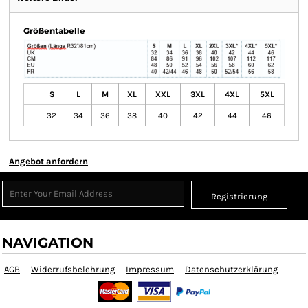
Größentabelle
S
L
M
XL
XXL
3XL
4XL
5XL
32
34
36
38
40
42
44
46
Angebot anfordern
Registrierung
NAVIGATION
AGB
Widerrufsbelehrung
Impressum
Datenschutzerklärung