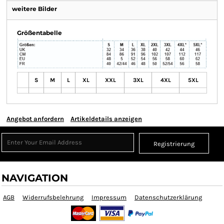
weitere Bilder
Größentabelle
S
M
L
XL
XXL
3XL
4XL
5XL
Angebot anfordern
Artikeldetails anzeigen
Registrierung
NAVIGATION
AGB
Widerrufsbelehrung
Impressum
Datenschutzerklärung