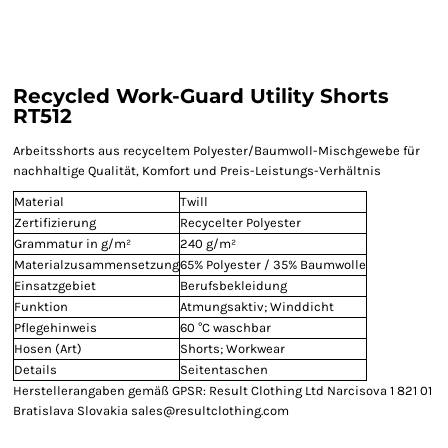
Recycled Work-Guard Utility Shorts
RT512
Arbeitsshorts aus recyceltem Polyester/Baumwoll-Mischgewebe für
nachhaltige Qualität, Komfort und Preis-Leistungs-Verhältnis
Material
Twill
Zertifizierung
Recycelter Polyester
Grammatur in g/m²
240 g/m²
Materialzusammensetzung
65% Polyester / 35% Baumwolle
Einsatzgebiet
Berufsbekleidung
Funktion
Atmungsaktiv; Winddicht
Pflegehinweis
60 °C waschbar
Hosen (Art)
Shorts; Workwear
Details
Seitentaschen
Herstellerangaben gemäß GPSR: Result Clothing Ltd Narcisova 1 821 01
Bratislava Slovakia sales@resultclothing.com