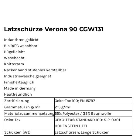
Latzschürze Verona 90 CGW131
Indanthren gefärbt
Bis 95°C waschbar
Bügelleicht
Waschecht
Knitterarm
Nackenband stufenlos verstellbar
Industriewäsche geeignet
Finishertauglich
Made in Germany
Hautfreundlich
Zertifizierung
Oeko-Tex 100; EN 15797
Grammatur in g/m²
215 g/m²
Materialzusammensetzung
65% Polyester / 35% Baumwolle
Oeko-Tex
OEKO-TEX® STANDARD 100: S12-0301
HOHENSTEIN HTTI
Schürzen (Art)
Latzschürzen; Lange Schürzen