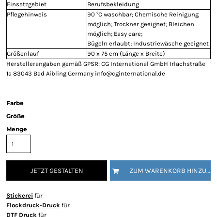
Einsatzgebiet
Berufsbekleidung
Pflegehinweis
90 °C waschbar; Chemische Reinigung
möglich; Trockner geeignet; Bleichen
möglich; Easy care;
Bügeln erlaubt; Industriewäsche geeignet
Größenlauf
90 x 75 cm (Länge x Breite)
Herstellerangaben gemäß GPSR: CG International GmbH Irlachstraße
1a 83043 Bad Aibling Germany info@cginternational.de
Farbe
Größe
Menge
JETZT GESTALTEN
ZUM WARENKORB HINZUFÜGEN
Stickerei
für
Flockdruck-Druck
für
DTF Druck
für