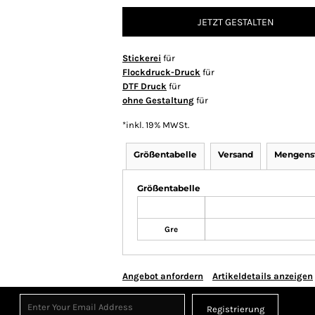
JETZT GESTALTEN
Stickerei
für
Flockdruck-Druck
für
DTF Druck
für
ohne Gestaltung
für
*
inkl. 19% MWSt.
Größentabelle
Versand
Mengenst
Größentabelle
Gre
Angebot anfordern
Artikeldetails anzeigen
Registrierung