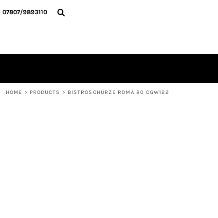
{CC} - {CN}
HOME
07807/9893110
ALLE TEXTILIEN
KONTAKT
ANMELDEN
REGISTRIEREN
WARENKORB: 0 ARTIKEL
CURRENCY:
HOME
>
PRODUCTS
>
BISTROSCHÜRZE ROMA 80 CGW122