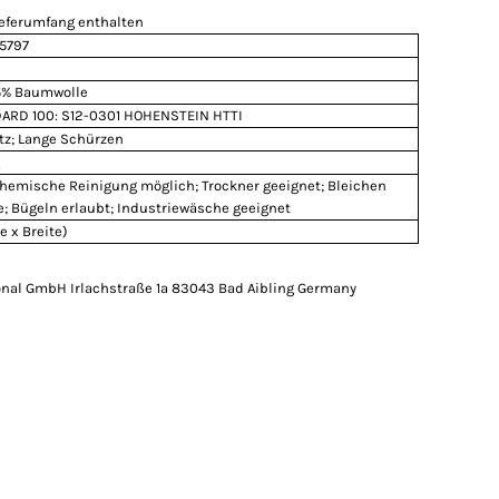
ieferumfang enthalten
15797
35% Baumwolle
ARD 100: S12-0301 HOHENSTEIN HTTI
tz; Lange Schürzen
Chemische Reinigung möglich; Trockner geeignet; Bleichen
e; Bügeln erlaubt; Industriewäsche geeignet
e x Breite)
onal GmbH Irlachstraße 1a 83043 Bad Aibling Germany