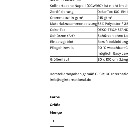
Kellnertasche Napoli (CGW160) ist nicht im L
Zertifizierung
Oeko-Tex 100; EN 
Grammatur in g/m²
215 g/m²
Materialzusammensetzung
65% Polyester / 
Oeko-Tex
OEKO-TEX® STAND
Schürzen (Art)
Schürzen ohne La
Einsatzgebiet
Berufsbekleidung
Pflegehinweis
90 °C waschbar; 
möglich; Easy car
Größenlauf
80 x 100 cm (Läng
Herstellerangaben gemäß GPSR: CG Internati
info@cginternational.de
Farbe
Größe
Menge