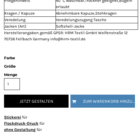
Pflegehinweis
40 °C waschbar,Trockner geeignet,Bügeln
erlaubt
Kragen / Kapuze
Abnehmbare Kapuze,Stehkragen
Veredelung
Veredelungszugang Tasche
Jacken (Art)
Softshell-Jacke
Herstellerangaben gemäß GPSR: HRM Textil GmbH Welfenstraße 12
70736 Fellbach Germany info@hrm-textil.de
Farbe
Größe
Menge
JETZT GESTALTEN
ZUM WARENKORB HINZUFÜGEN
Stickerei
für
Flockdruck-Druck
für
ohne Gestaltung
für