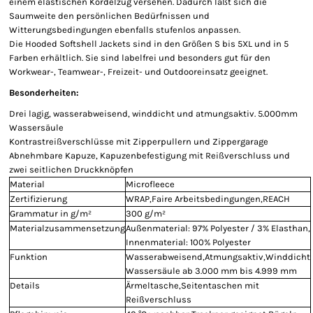
einem elastischen Kordelzug versehen. Dadurch läßt sich die
Saumweite den persönlichen Bedürfnissen und
Witterungsbedingungen ebenfalls stufenlos anpassen.
Die Hooded Softshell Jackets sind in den Größen S bis 5XL und in 5
Farben erhältlich. Sie sind labelfrei und besonders gut für den
Workwear-, Teamwear-, Freizeit- und Outdooreinsatz geeignet.
Besonderheiten:
Drei lagig, wasserabweisend, winddicht und atmungsaktiv. 5.000mm
Wassersäule
Kontrastreißverschlüsse mit Zipperpullern und Zippergarage
Abnehmbare Kapuze, Kapuzenbefestigung mit Reißverschluss und
zwei seitlichen Druckknöpfen
Material
Microfleece
Zertifizierung
WRAP,Faire Arbeitsbedingungen,REACH
Grammatur in g/m²
300 g/m²
Materialzusammensetzung
Außenmaterial: 97% Polyester / 3% Elasthan,
Innenmaterial: 100% Polyester
Funktion
Wasserabweisend,Atmungsaktiv,Winddicht
Wassersäule ab 3.000 mm bis 4.999 mm
Details
Ärmeltasche,Seitentaschen mit
Reißverschluss