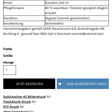
Ärmel
Kurzarm; Set-In
Pflegehinweis
40 °C waschbar; Trockner geeignet; Bügeln
erlaubt
Passform
Regular (normal geschnitten)
Verarbeitung
Seitennähte
Herstellerangaben gemäß GPSR: Neutral.com A/S Vesterbrogade 149
Building A - ground floor 1620 Cph V Denmark neutral@neutral.com
Farbe
Größe
Menge
JETZT GESTALTEN
ZUM WARENKORB HINZUFÜGEN
Sublimation 4C Bilderdruck
für
Flockdruck-Druck
für
DTF Druck
für
ohne Gestaltung
für