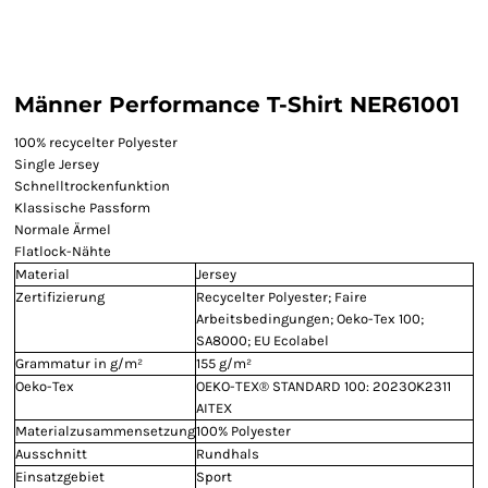
Männer Performance T-Shirt NER61001
100% recycelter Polyester
Single Jersey
Schnelltrockenfunktion
Klassische Passform
Normale Ärmel
Flatlock-Nähte
Material
Jersey
Zertifizierung
Recycelter Polyester; Faire
Arbeitsbedingungen; Oeko-Tex 100;
SA8000; EU Ecolabel
Grammatur in g/m²
155 g/m²
Oeko-Tex
OEKO-TEX® STANDARD 100: 2023OK2311
AITEX
Materialzusammensetzung
100% Polyester
Ausschnitt
Rundhals
Einsatzgebiet
Sport