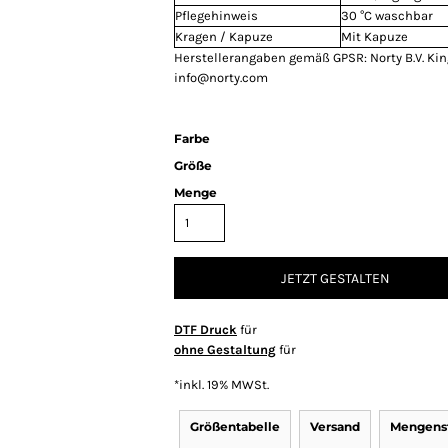
Pflegehinweis
30 °C waschbar
Kragen / Kapuze
Mit Kapuze
Herstellerangaben gemäß GPSR: Norty B.V. Ki
info@norty.com
Farbe
Größe
Menge
JETZT GESTALTEN
DTF Druck
für
ohne Gestaltung
für
*
inkl. 19% MWSt.
Größentabelle
Versand
Mengenst