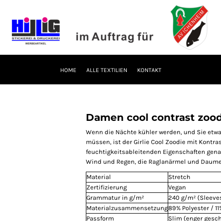
HOME
ALLE TEXTILIEN
KONTAKT
Damen cool contrast zoo
Wenn die Nächte kühler werden, und Sie etw
müssen, ist der Girlie Cool Zoodie mit Kontra
feuchtigkeitsableitenden Eigenschaften genau 
Wind und Regen, die Raglanärmel und Daumen
Material
Stretch
Zertifizierung
Vegan
Grammatur in g/m²
240 g/m² (Sleeves
Materialzusammensetzung
89% Polyester / 1
Passform
Slim (enger gesch