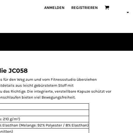
ANMELDEN
REGISTRIEREN
die JC058
as für den Weg zum und vom Fitnessstudio überziehen
stdetails aus leicht gebürstetem Stoff mit
das Richtige. Die integrierte, verstellbare Kapuze schützt vor
schlaufen bieten viel Bewegungsfreiheit.
: 210 g/m²)
1% Elasthan (Melange: 92% Polyester / 8% Elasthan)
nitten)