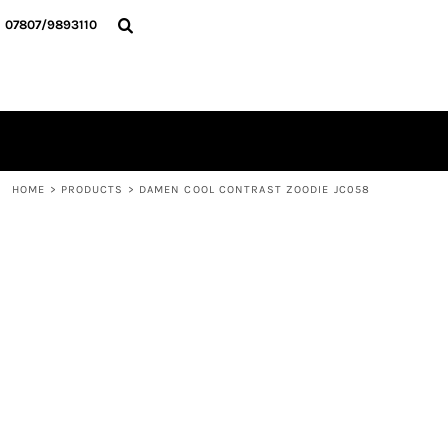
{CC} - {CN}
HOME
07807/9893110
ALLE TEXTILIEN
KONTAKT
ANMELDEN
REGISTRIEREN
WARENKORB: 0 ARTIKEL
CURRENCY:
HOME
>
PRODUCTS
>
DAMEN COOL CONTRAST ZOODIE JC058