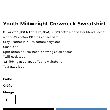
Youth Midweight Crewneck Sweatshirt
8.5 oz./yd² (US) 14.1 oz./L yd, (CA), 80/20 cotton/polyester blend fleece
with 100% cotton, 20 singles face yarn
Grey Heather is 75/25 cotton/polyester
Classic fit
Split stitch double-needle sewing on all seams
Twill neck tape
1x1 ribbing at collar, cuffs and waistband
Tear away label
Farbe
Größe
Menge