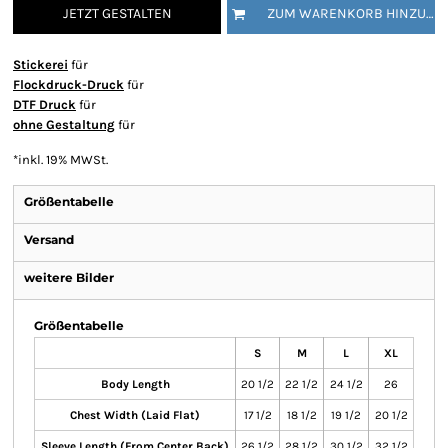
JETZT GESTALTEN
ZUM WARENKORB HINZUFÜGEN
Stickerei
für
Flockdruck-Druck
für
DTF Druck
für
ohne Gestaltung
für
*
inkl. 19% MWSt.
Größentabelle
Versand
weitere Bilder
Größentabelle
S
M
L
XL
Body Length
20 1/2
22 1/2
24 1/2
26
Chest Width (Laid Flat)
17 1/2
18 1/2
19 1/2
20 1/2
Sleeve Length (From Center Back)
26 1/2
28 1/2
30 1/2
32 1/2