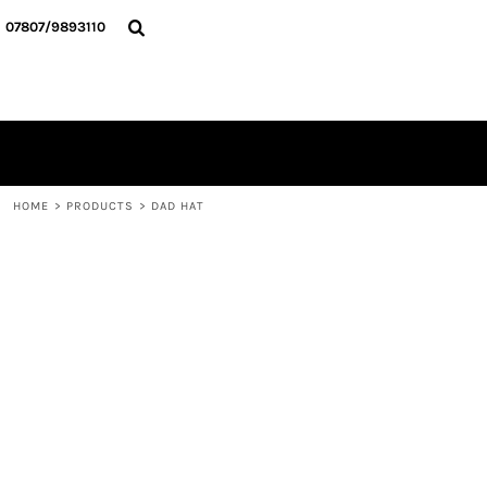
{CC} - {CN}
HOME
07807/9893110
ALLE TEXTILIEN
KONTAKT
ANMELDEN
REGISTRIEREN
WARENKORB: 0 ARTIKEL
CURRENCY:
HOME
>
PRODUCTS
>
DAD HAT