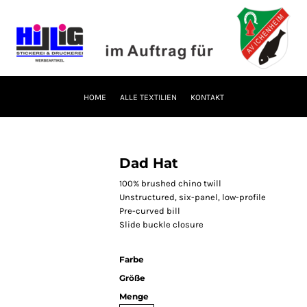
HOME
ALLE TEXTILIEN
KONTAKT
Dad Hat
100% brushed chino twill
Unstructured, six-panel, low-profile
Pre-curved bill
Slide buckle closure
Farbe
Größe
Menge