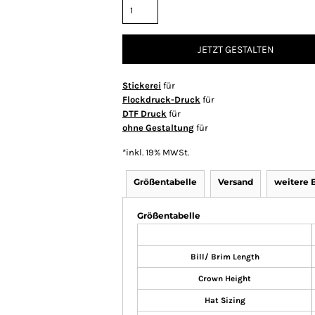
JETZT GESTALTEN
Stickerei
für
Flockdruck-Druck
für
DTF Druck
für
ohne Gestaltung
für
*
inkl. 19% MWSt.
Größentabelle
Versand
weitere B
Größentabelle
Bill/ Brim Length
Crown Height
Hat Sizing