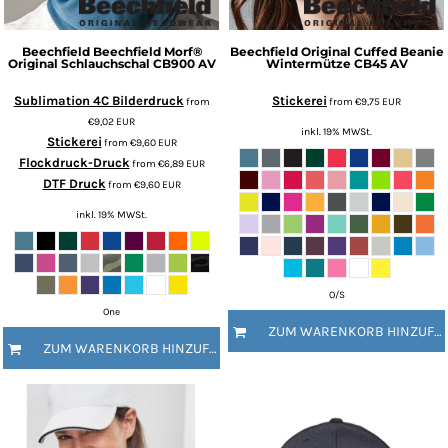
Beechfield
Beechfield Morf®
Beechfield
Original Cuffed Beanie
Original Schlauchschal
CB900 AV
Wintermütze
CB45 AV
Sublimation 4C Bilderdruck
Stickerei
from
from
€9,75
EUR
€9,02
EUR
inkl. 19% MWSt.
Stickerei
from
€9,60
EUR
Flockdruck-Druck
from
€6,89
EUR
DTF Druck
from
€9,60
EUR
inkl. 19% MWSt.
O/S
One
ZUM WARENKORB HINZUFÜGEN
ZUM WARENKORB HINZUFÜGEN