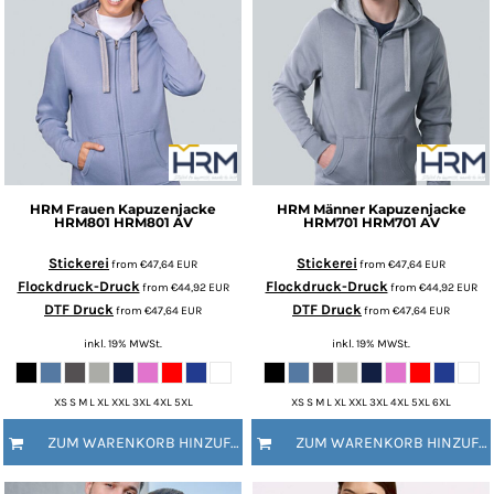
HRM
Frauen Kapuzenjacke
HRM
Männer Kapuzenjacke
HRM801
HRM801 AV
HRM701
HRM701 AV
Stickerei
Stickerei
from
€47,64
EUR
from
€47,64
EUR
Flockdruck-Druck
Flockdruck-Druck
from
€44,92
EUR
from
€44,92
EUR
DTF Druck
DTF Druck
from
€47,64
EUR
from
€47,64
EUR
inkl. 19% MWSt.
inkl. 19% MWSt.
XS S M L XL XXL 3XL 4XL 5XL
XS S M L XL XXL 3XL 4XL 5XL 6XL
ZUM WARENKORB HINZUFÜGEN
ZUM WARENKORB HINZUFÜGEN