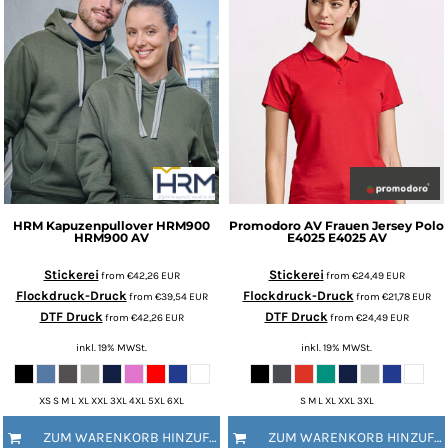
HRM
Kapuzenpullover HRM900
Promodoro
AV Frauen Jersey Polo
HRM900 AV
E4025
E4025 AV
Stickerei
Stickerei
from
€42,26
EUR
from
€24,49
EUR
Flockdruck-Druck
Flockdruck-Druck
from
€39,54
EUR
from
€21,78
EUR
DTF Druck
DTF Druck
from
€42,26
EUR
from
€24,49
EUR
inkl. 19% MWSt.
inkl. 19% MWSt.
XS S M L XL XXL 3XL 4XL 5XL 6XL
S M L XL XXL 3XL
ZUM WARENKORB HINZUFÜGEN
ZUM WARENKORB HINZUFÜGEN