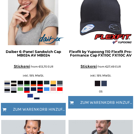
Daiber
6-Panel Sandwich Cap
Flexfit by Yupoong
110 Flexfit Pro-
MB024
AV MB024
Formance Cap FX110C
FX110C AV
Stickerei
Stickerei
from
€13,70
EUR
from
€27,49
EUR
inkl. 19% MWSt.
inkl. 19% MWSt.
OS
ZUM WARENKORB HINZUFÜGEN
ZUM WARENKORB HINZUFÜGEN