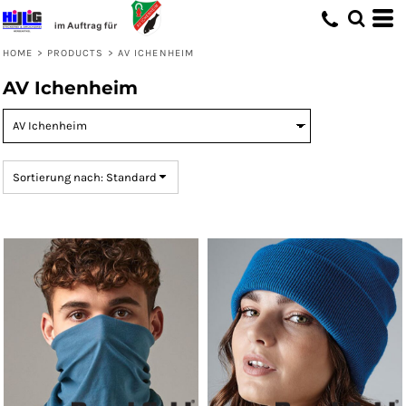
Standard
Preis: niedrigster zuerst
HOME
>
PRODUCTS
>
AV ICHENHEIM
Preis: höchster zuerst
AV Ichenheim
Erstelldatum
Sortierung nach: Standard