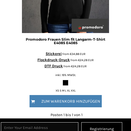
Promodoro
Frauen Slim fit Langarm-T-Shirt
E4085
E4085
Stickerei
from
€34,88
EUR
Flockdruck-Druck
from
€24,28
EUR
DTF Druck
from
€24,28
EUR
inkl. 19% MWSt.
XS S M L XL XXL
ZUM WARENKORB HINZUFÜGEN
Posten 1 bis 1 von 1
Registrierung