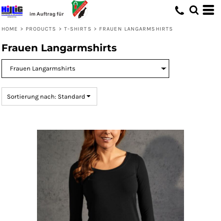
Standard
Preis: niedrigster zuerst
HOME
>
PRODUCTS
>
T-SHIRTS
>
FRAUEN LANGARMSHIRTS
Preis: höchster zuerst
Frauen Langarmshirts
Erstelldatum
Sortierung nach: Standard