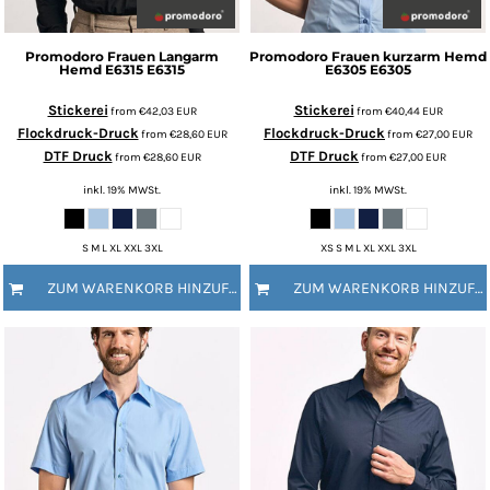
Promodoro
Frauen Langarm
Promodoro
Frauen kurzarm Hemd
Hemd E6315
E6315
E6305
E6305
Stickerei
Stickerei
from
€42,03
EUR
from
€40,44
EUR
Flockdruck-Druck
Flockdruck-Druck
from
€28,60
EUR
from
€27,00
EUR
DTF Druck
DTF Druck
from
€28,60
EUR
from
€27,00
EUR
inkl. 19% MWSt.
inkl. 19% MWSt.
S M L XL XXL 3XL
XS S M L XL XXL 3XL
ZUM WARENKORB HINZUFÜGEN
ZUM WARENKORB HINZUFÜGEN