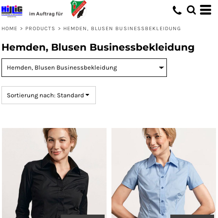
Standard
Preis: niedrigster zuerst
HOME
>
PRODUCTS
>
HEMDEN, BLUSEN BUSINESSBEKLEIDUNG
Preis: höchster zuerst
Hemden, Blusen Businessbekleidung
Erstelldatum
Sortierung nach: Standard