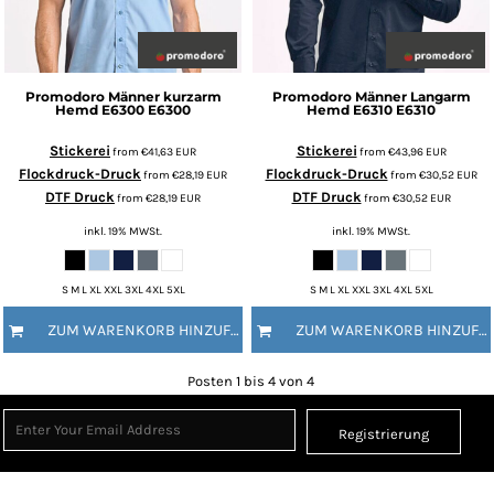
Promodoro
Männer kurzarm
Promodoro
Männer Langarm
Hemd E6300
E6300
Hemd E6310
E6310
Stickerei
Stickerei
from
€41,63
EUR
from
€43,96
EUR
Flockdruck-Druck
Flockdruck-Druck
from
€28,19
EUR
from
€30,52
EUR
DTF Druck
DTF Druck
from
€28,19
EUR
from
€30,52
EUR
inkl. 19% MWSt.
inkl. 19% MWSt.
S M L XL XXL 3XL 4XL 5XL
S M L XL XXL 3XL 4XL 5XL
ZUM WARENKORB HINZUFÜGEN
ZUM WARENKORB HINZUFÜGEN
Posten 1 bis 4 von 4
Registrierung