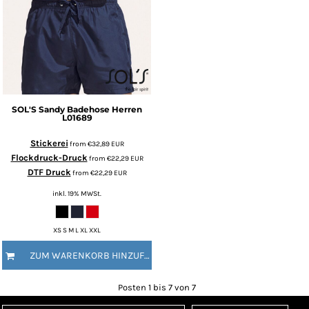
SOL'S
Sandy Badehose Herren
L01689
Stickerei
from
€32,89
EUR
Flockdruck-Druck
from
€22,29
EUR
DTF Druck
from
€22,29
EUR
inkl. 19% MWSt.
XS S M L XL XXL
ZUM WARENKORB HINZUFÜGEN
Posten 1 bis 7 von 7