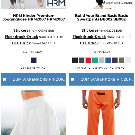
HRM
Kinder Premium
Build Your Brand Basic
Basic
Jogginghose HRM2007
HRM2007
Sweatpants BB002
BB002
Stickerei
Stickerei
from
€47,46
EUR
from
€37,73
EUR
Flockdruck-Druck
Flockdruck-Druck
from
€34,02
EUR
from
€24,30
EUR
DTF Druck
DTF Druck
from
€34,02
EUR
from
€24,30
EUR
inkl. 19% MWSt.
inkl. 19% MWSt.
XS S M L XL XXL 3XL
XS S M L XL XXL 3XL 4XL 5XL 6XL 7XL
ZUM WARENKORB HINZUFÜGEN
ZUM WARENKORB HINZUFÜGEN