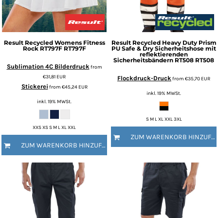
Result
Recycled Womens Fitness
Result Recycled
Heavy Duty Prism
Rock RT797F
RT797F
PU Safe & Dry Sicherheitshose mit
reflektierenden
Sicherheitsbändern RT508
RT508
Sublimation 4C Bilderdruck
from
€31,81
EUR
Flockdruck-Druck
from
€35,70
EUR
Stickerei
from
€45,24
EUR
inkl. 19% MWSt.
inkl. 19% MWSt.
S M L XL XXL 3XL
XXS XS S M L XL XXL
ZUM WARENKORB HINZUFÜGEN
ZUM WARENKORB HINZUFÜGEN