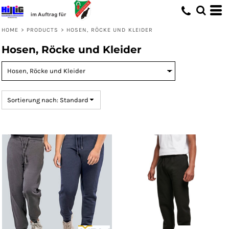
Standard
Preis: niedrigster zuerst
HOME
>
PRODUCTS
>
HOSEN, RÖCKE UND KLEIDER
Preis: höchster zuerst
Hosen, Röcke und Kleider
Erstelldatum
Sortierung nach: Standard