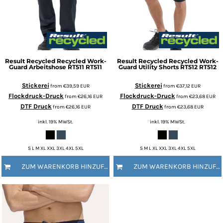
Result Recycled
Recycled Work-
Result Recycled
Recycled Work-
Guard Arbeitshose RT511
RT511
Guard Utility Shorts RT512
RT512
Stickerei
Stickerei
from
€39,59
EUR
from
€37,12
EUR
Flockdruck-Druck
Flockdruck-Druck
from
€26,16
EUR
from
€23,68
EUR
DTF Druck
DTF Druck
from
€26,16
EUR
from
€23,68
EUR
inkl. 19% MWSt.
inkl. 19% MWSt.
S L M XL XXL 3XL 4XL 5XL
S M L XL XXL 3XL 4XL 5XL
ZUM WARENKORB HINZUFÜGEN
ZUM WARENKORB HINZUFÜGEN