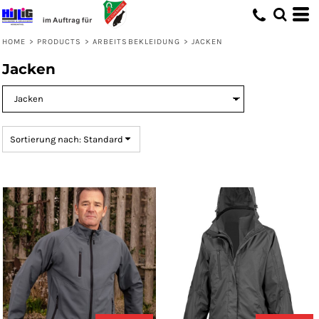
Standard
Preis: niedrigster zuerst
HOME
>
PRODUCTS
>
ARBEITSBEKLEIDUNG
>
JACKEN
Preis: höchster zuerst
Jacken
Erstelldatum
Sortierung nach: Standard