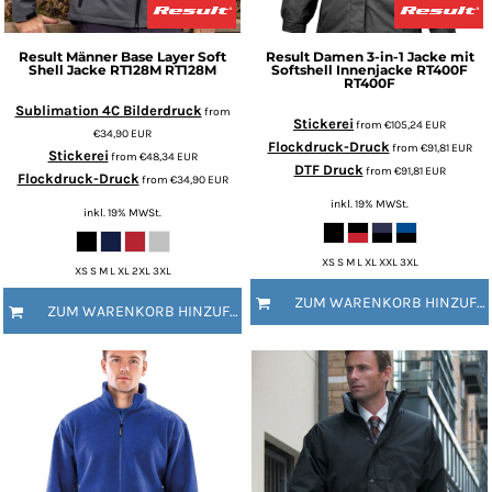
Result
Männer Base Layer Soft
Result
Damen 3-in-1 Jacke mit
Shell Jacke RT128M
RT128M
Softshell Innenjacke RT400F
RT400F
Sublimation 4C Bilderdruck
from
Stickerei
from
€105,24
EUR
€34,90
EUR
Flockdruck-Druck
from
€91,81
EUR
Stickerei
from
€48,34
EUR
DTF Druck
from
€91,81
EUR
Flockdruck-Druck
from
€34,90
EUR
inkl. 19% MWSt.
inkl. 19% MWSt.
XS S M L XL XXL 3XL
XS S M L XL 2XL 3XL
ZUM WARENKORB HINZUFÜGEN
ZUM WARENKORB HINZUFÜGEN