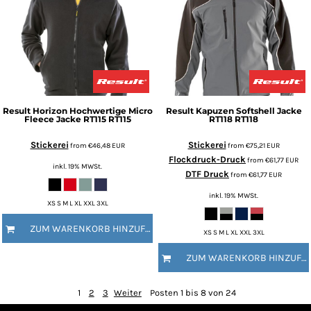
Result
Horizon Hochwertige Micro
Result
Kapuzen Softshell Jacke
Fleece Jacke RT115
RT115
RT118
RT118
Stickerei
Stickerei
from
€46,48
EUR
from
€75,21
EUR
Flockdruck-Druck
from
€61,77
EUR
inkl. 19% MWSt.
DTF Druck
from
€61,77
EUR
inkl. 19% MWSt.
XS S M L XL XXL 3XL
ZUM WARENKORB HINZUFÜGEN
XS S M L XL XXL 3XL
ZUM WARENKORB HINZUFÜGEN
1
2
3
Weiter
Posten 1 bis 8 von 24