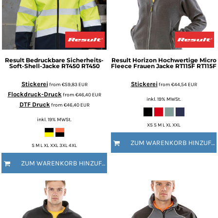
Result
Bedruckbare Sicherheits-
Result
Horizon Hochwertige Micro
Soft-Shell-Jacke RT450
RT450
Fleece Frauen Jacke RT115F
RT115F
Stickerei
Stickerei
from
€59,83
EUR
from
€44,54
EUR
Flockdruck-Druck
from
€46,40
EUR
inkl. 19% MWSt.
DTF Druck
from
€46,40
EUR
inkl. 19% MWSt.
XS S M L XL XXL
ZUM WARENKORB HINZUFÜGEN
S M L XL XXL 3XL 4XL
ZUM WARENKORB HINZUFÜGEN