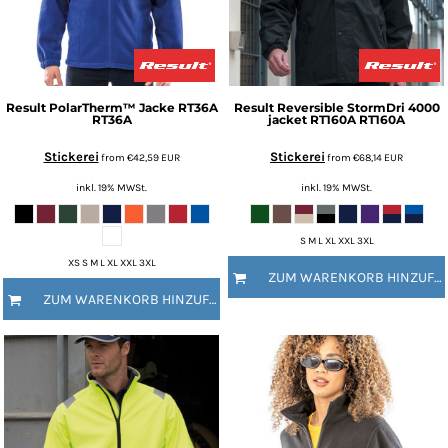
Result
PolarTherm™ Jacke RT36A
Result
Reversible StormDri 4000
RT36A
jacket RT160A
RT160A
Stickerei
Stickerei
from
€42,59
EUR
from
€68,14
EUR
inkl. 19% MWSt.
inkl. 19% MWSt.
S M L XL XXL 3XL
XS S M L XL XXL 3XL
ZUM WARENKORB HINZUFÜGEN
ZUM WARENKORB HINZUFÜGEN