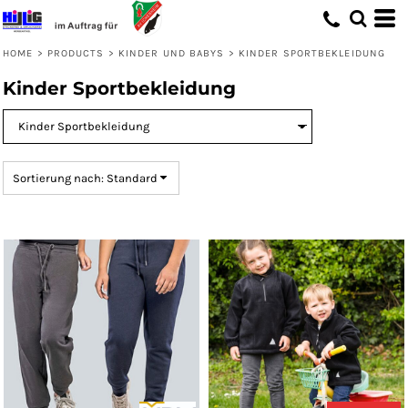
Standard
Preis: niedrigster zuerst
HOME
>
PRODUCTS
>
KINDER UND BABYS
>
KINDER SPORTBEKLEIDUNG
Preis: höchster zuerst
Kinder Sportbekleidung
Erstelldatum
Sortierung nach: Standard