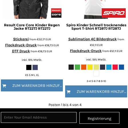
Result Core
Core Kinder Regen
Spiro
Kinder Schnell trocknendes
Jacke RT227J
RT227J
Sport T-Shirt RT287J
RT287J
Stickerei
Sublimation 4C Bilderdruck
from
€32,17
EUR
from
Flockdruck-Druck
€12,11
EUR
from
€18,73
EUR
Flockdruck-Druck
DTF Druck
from
€12,11
EUR
from
€18,73
EUR
inkl. 19% MWSt.
inkl. 19% MWSt.
XS S M L XL
3-4 5-6 7-8 9-10
ZUM WARENKORB HINZUFÜGEN
ZUM WARENKORB HINZUFÜGEN
Posten 1 bis 4 von 4
Registrierung