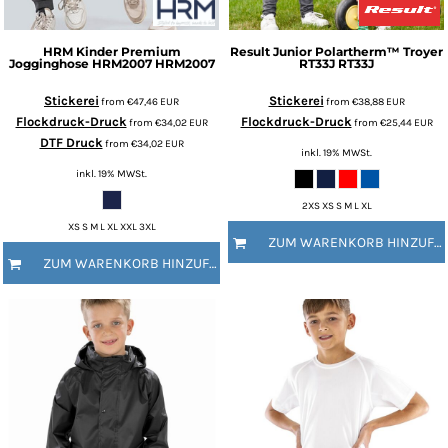
HRM
Kinder Premium
Result
Junior Polartherm™ Troyer
Jogginghose HRM2007
HRM2007
RT33J
RT33J
Stickerei
Stickerei
from
€47,46
EUR
from
€38,88
EUR
Flockdruck-Druck
Flockdruck-Druck
from
€34,02
EUR
from
€25,44
EUR
DTF Druck
from
€34,02
EUR
inkl. 19% MWSt.
inkl. 19% MWSt.
2XS XS S M L XL
XS S M L XL XXL 3XL
ZUM WARENKORB HINZUFÜGEN
ZUM WARENKORB HINZUFÜGEN