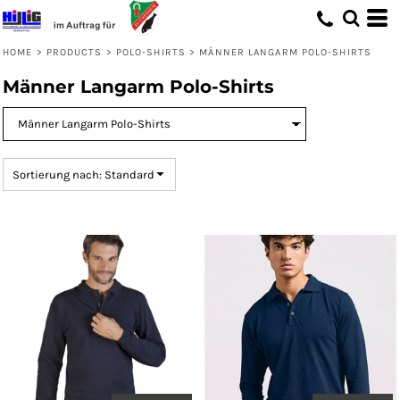
Standard
Preis: niedrigster zuerst
HOME
>
PRODUCTS
>
POLO-SHIRTS
>
MÄNNER LANGARM POLO-SHIRTS
Preis: höchster zuerst
Männer Langarm Polo-Shirts
Erstelldatum
Sortierung nach: Standard