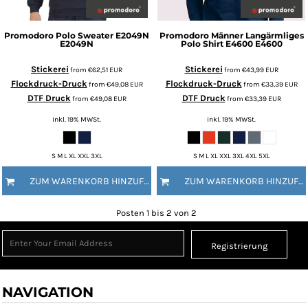
Promodoro
Polo Sweater E2049N
Promodoro
Männer Langärmliges
E2049N
Polo Shirt E4600
E4600
Stickerei
Stickerei
from
€62,51
EUR
from
€43,99
EUR
Flockdruck-Druck
Flockdruck-Druck
from
€49,08
EUR
from
€33,39
EUR
DTF Druck
DTF Druck
from
€49,08
EUR
from
€33,39
EUR
inkl. 19% MWSt.
inkl. 19% MWSt.
S M L XL XXL 3XL
S M L XL XXL 3XL 4XL 5XL
ZUM WARENKORB HINZUFÜGEN
ZUM WARENKORB HINZUFÜGEN
Posten 1 bis 2 von 2
Registrierung
NAVIGATION