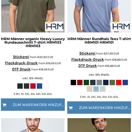
HRM
Männer organic Heavy Luxury
HRM
Männer Rundhals Tees T-shirt
Rundausschnitt T-shirt HRM103
HRM101
HRM101
HRM103
Stickerei
from
€27,49
EUR
Stickerei
from
€32,93
EUR
Flockdruck-Druck
from
€16,89
EUR
Flockdruck-Druck
from
€19,49
EUR
DTF Druck
from
€16,89
EUR
DTF Druck
from
€19,49
EUR
inkl. 19% MWSt.
inkl. 19% MWSt.
S M L XL XXL 3XL 4XL 5XL 6XL
S M L XL XXL 3XL 4XL 5XL 6XL
ZUM WARENKORB HINZUFÜGEN
ZUM WARENKORB HINZUFÜGEN