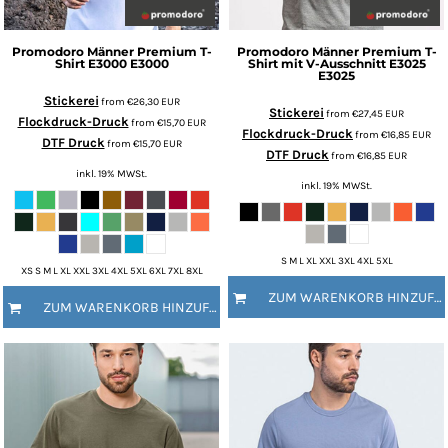
Promodoro
Männer Premium T-
Promodoro
Männer Premium T-
Shirt E3000
E3000
Shirt mit V-Ausschnitt E3025
E3025
Stickerei
from
€26,30
EUR
Stickerei
from
€27,45
EUR
Flockdruck-Druck
from
€15,70
EUR
Flockdruck-Druck
from
€16,85
EUR
DTF Druck
from
€15,70
EUR
DTF Druck
from
€16,85
EUR
inkl. 19% MWSt.
inkl. 19% MWSt.
S M L XL XXL 3XL 4XL 5XL
XS S M L XL XXL 3XL 4XL 5XL 6XL 7XL 8XL
ZUM WARENKORB HINZUFÜGEN
ZUM WARENKORB HINZUFÜGEN