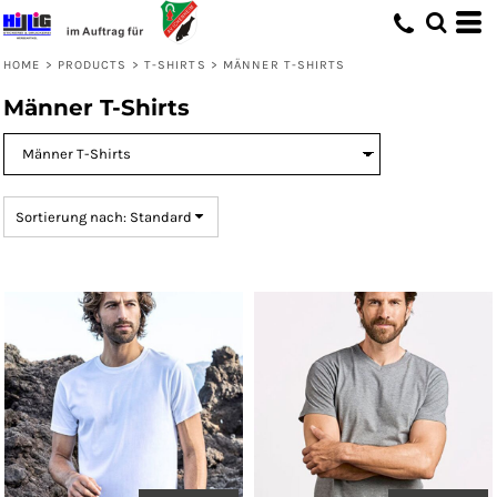
Standard
Preis: niedrigster zuerst
HOME
>
PRODUCTS
>
T-SHIRTS
>
MÄNNER T-SHIRTS
Preis: höchster zuerst
Männer T-Shirts
Erstelldatum
Sortierung nach: Standard