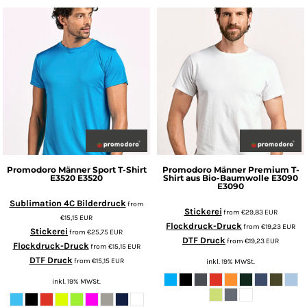
Promodoro
Männer Sport T-Shirt
Promodoro
Männer Premium T-
E3520
E3520
Shirt aus Bio-Baumwolle E3090
E3090
Sublimation 4C Bilderdruck
from
Stickerei
from
€29,83
EUR
€15,15
EUR
Flockdruck-Druck
from
€19,23
EUR
Stickerei
from
€25,75
EUR
DTF Druck
from
€19,23
EUR
Flockdruck-Druck
from
€15,15
EUR
DTF Druck
from
€15,15
EUR
inkl. 19% MWSt.
inkl. 19% MWSt.