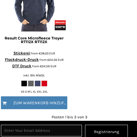
Result Core
Microfleece Troyer
RT112X
RT112X
Stickerei
from
€38,00
EUR
Flockdruck-Druck
from
€24,56
EUR
DTF Druck
from
€24,56
EUR
inkl. 19% MWSt.
XS S M L XL XXL 3XL
ZUM WARENKORB HINZUFÜGEN
Posten 1 bis 3 von 3
Registrierung