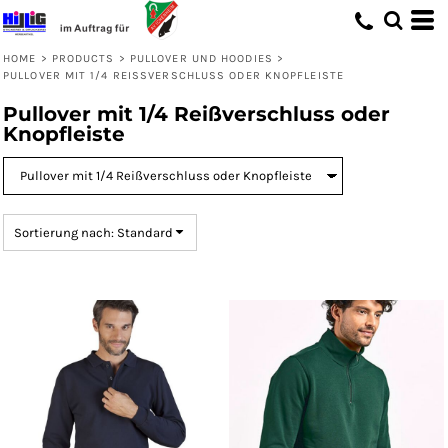
Standard
Preis: niedrigster zuerst
HOME
>
PRODUCTS
>
PULLOVER UND HOODIES
>
PULLOVER MIT 1/4 REISSVERSCHLUSS ODER KNOPFLEISTE
Preis: höchster zuerst
Pullover mit 1/4 Reißverschluss oder
Erstelldatum
Knopfleiste
Sortierung nach: Standard