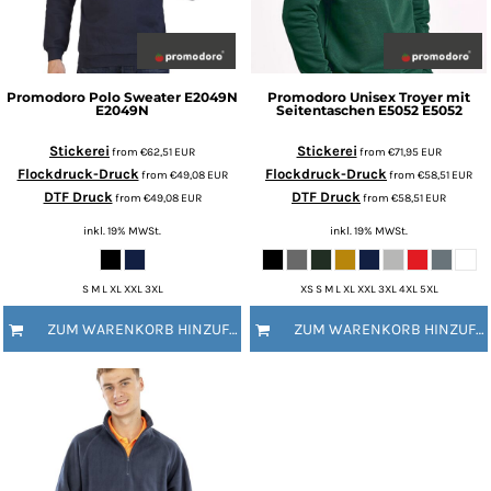
Promodoro
Polo Sweater E2049N
Promodoro
Unisex Troyer mit
E2049N
Seitentaschen E5052
E5052
Stickerei
Stickerei
from
€62,51
EUR
from
€71,95
EUR
Flockdruck-Druck
Flockdruck-Druck
from
€49,08
EUR
from
€58,51
EUR
DTF Druck
DTF Druck
from
€49,08
EUR
from
€58,51
EUR
inkl. 19% MWSt.
inkl. 19% MWSt.
S M L XL XXL 3XL
XS S M L XL XXL 3XL 4XL 5XL
ZUM WARENKORB HINZUFÜGEN
ZUM WARENKORB HINZUFÜGEN