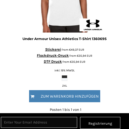
Under Armour
Unisex Athletics T-Shirt
1360695
Stickerei
from
€49,37
EUR
Flockdruck-Druck
from
€35,94
EUR
DTF Druck
from
€35,94
EUR
inkl. 19% MWSt.
2XL
ZUM WARENKORB HINZUFÜGEN
Posten 1 bis 1 von 1
Registrierung