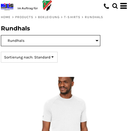
Standard
Preis: niedrigster zuerst
HOME
>
PRODUCTS
>
BEKLEIDUNG
>
T-SHIRTS
>
RUNDHALS
Preis: höchster zuerst
Rundhals
Erstelldatum
Sortierung nach: Standard