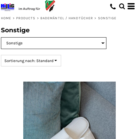
Standard
Preis: niedrigster zuerst
HOME
>
PRODUCTS
>
BADEMÄNTEL / HANDTÜCHER
>
SONSTIGE
Preis: höchster zuerst
Sonstige
Erstelldatum
Sortierung nach: Standard