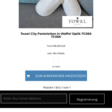
Towel City
Pantoletten in Waffel Optik TC066
TC066
from
€6,39
EUR
inkl. 19% MWSt.
4-7 8-11
ZUM WARENKORB HINZUFÜGEN
Posten 1 bis 1 von 1
Registrierung