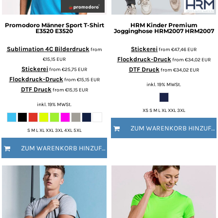
Promodoro
Männer Sport T-Shirt
HRM
Kinder Premium
E3520
E3520
Jogginghose HRM2007
HRM2007
Sublimation 4C Bilderdruck
Stickerei
from
from
€47,46
EUR
Flockdruck-Druck
€15,15
EUR
from
€34,02
EUR
Stickerei
DTF Druck
from
€25,75
EUR
from
€34,02
EUR
Flockdruck-Druck
from
€15,15
EUR
inkl. 19% MWSt.
DTF Druck
from
€15,15
EUR
inkl. 19% MWSt.
XS S M L XL XXL 3XL
ZUM WARENKORB HINZUFÜGEN
S M L XL XXL 3XL 4XL 5XL
ZUM WARENKORB HINZUFÜGEN