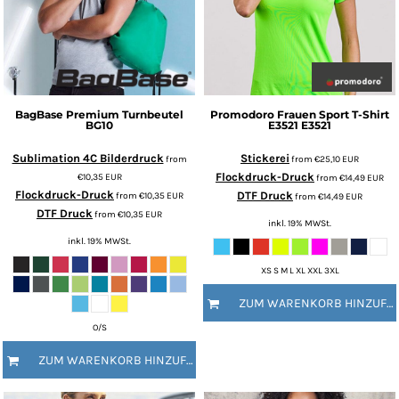
BagBase
Premium Turnbeutel
Promodoro
Frauen Sport T-Shirt
BG10
E3521
E3521
Sublimation 4C Bilderdruck
Stickerei
from
from
€25,10
EUR
Flockdruck-Druck
€10,35
EUR
from
€14,49
EUR
Flockdruck-Druck
DTF Druck
from
€10,35
EUR
from
€14,49
EUR
DTF Druck
from
€10,35
EUR
inkl. 19% MWSt.
inkl. 19% MWSt.
XS S M L XL XXL 3XL
ZUM WARENKORB HINZUFÜGEN
O/S
ZUM WARENKORB HINZUFÜGEN