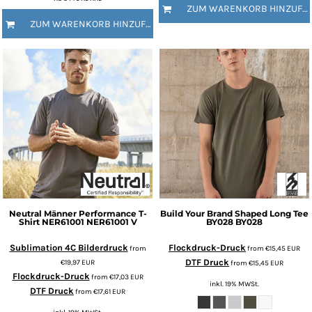
ZUM WARENKORB HINZUFÜGEN
ZUM WARENKORB HINZUFÜGEN
Neutral
Männer Performance T-
Build Your Brand
Shaped Long Tee
Shirt NER61001
NER61001 V
BY028
BY028
Sublimation 4C Bilderdruck
Flockdruck-Druck
from
from
€15,45
EUR
DTF Druck
€19,97
EUR
from
€15,45
EUR
Flockdruck-Druck
from
€17,03
EUR
inkl. 19% MWSt.
DTF Druck
from
€17,61
EUR