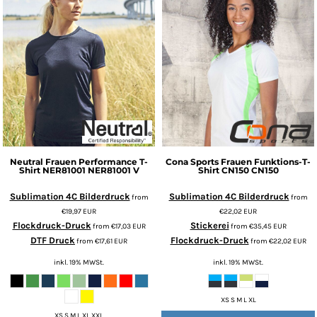
Neutral
Frauen Performance T-
Cona Sports
Frauen Funktions-T-
Shirt NER81001
NER81001 V
Shirt CN150
CN150
Sublimation 4C Bilderdruck
Sublimation 4C Bilderdruck
from
from
€19,97
EUR
€22,02
EUR
Flockdruck-Druck
Stickerei
from
€17,03
EUR
from
€35,45
EUR
DTF Druck
Flockdruck-Druck
from
€17,61
EUR
from
€22,02
EUR
inkl. 19% MWSt.
inkl. 19% MWSt.
XS S M L XL
XS S M L XL XXL