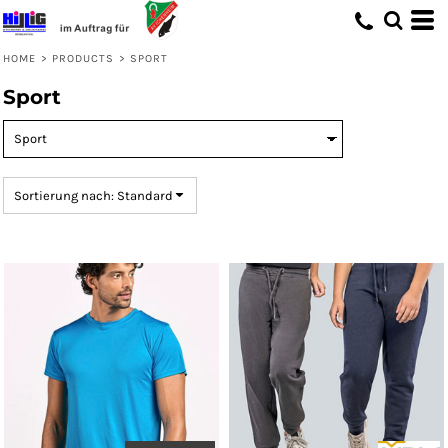
Standard
Preis: niedrigster zuerst
HOME
>
PRODUCTS
>
SPORT
Preis: höchster zuerst
Sport
Erstelldatum
Sortierung nach: Standard