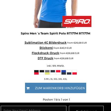
Spiro
Men´s Team Spirit Polo RT177M
RT177M
Sublimation 4C Bilderdruck
from
€26,68
EUR
Stickerei
from
€40,11
EUR
Flockdruck-Druck
from
€26,68
EUR
DTF Druck
from
€26,68
EUR
inkl. 19% MWSt.
S M L XL XXL 3XL 4XL
ZUM WARENKORB HINZUFÜGEN
Posten 1 bis 1 von 1