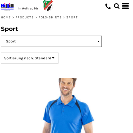
Standard
Preis: niedrigster zuerst
HOME
>
PRODUCTS
>
POLO-SHIRTS
>
SPORT
Preis: höchster zuerst
Sport
Erstelldatum
Sortierung nach: Standard