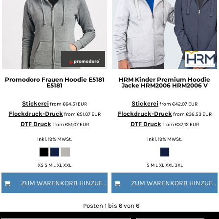
Promodoro
Frauen Hoodie E5181
HRM
Kinder Premium Hoodie
E5181
Jacke HRM2006
HRM2006 V
Stickerei
Stickerei
from
€64,51
EUR
from
€42,07
EUR
Flockdruck-Druck
Flockdruck-Druck
from
€51,07
EUR
from
€36,53
EUR
DTF Druck
DTF Druck
from
€51,07
EUR
from
€37,12
EUR
inkl. 19% MWSt.
inkl. 19% MWSt.
XS S M L XL XXL
S M L XL XXL 3XL
ZUM WARENKORB HINZUFÜGEN
ZUM WARENKORB HINZUFÜGEN
Posten 1 bis 6 von 6