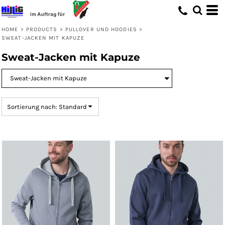
Standard
Preis: niedrigster zuerst
HOME
>
PRODUCTS
>
PULLOVER UND HOODIES
>
SWEAT-JACKEN MIT KAPUZE
Preis: höchster zuerst
Sweat-Jacken mit Kapuze
Erstelldatum
Sortierung nach: Standard