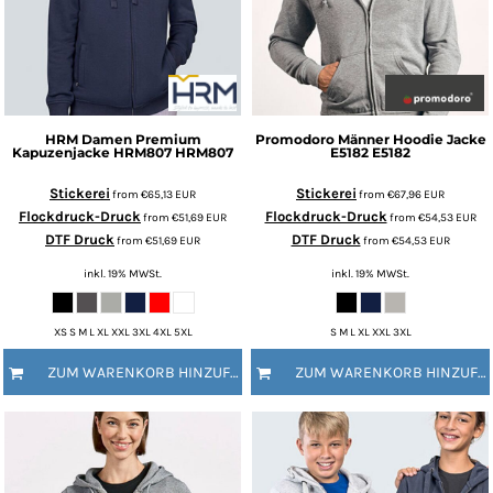
HRM
Damen Premium
Promodoro
Männer Hoodie Jacke
Kapuzenjacke HRM807
HRM807
E5182
E5182
Stickerei
Stickerei
from
€65,13
EUR
from
€67,96
EUR
Flockdruck-Druck
Flockdruck-Druck
from
€51,69
EUR
from
€54,53
EUR
DTF Druck
DTF Druck
from
€51,69
EUR
from
€54,53
EUR
inkl. 19% MWSt.
inkl. 19% MWSt.
XS S M L XL XXL 3XL 4XL 5XL
S M L XL XXL 3XL
ZUM WARENKORB HINZUFÜGEN
ZUM WARENKORB HINZUFÜGEN