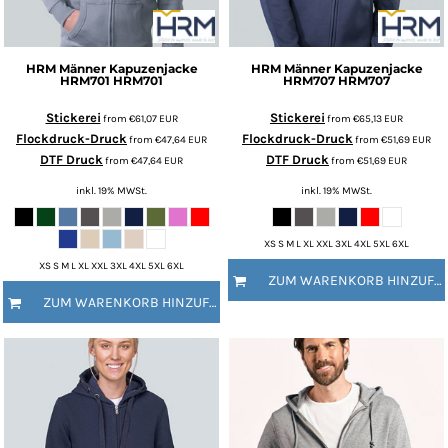
HRM
Männer Kapuzenjacke
HRM
Männer Kapuzenjacke
HRM701
HRM701
HRM707
HRM707
Stickerei
Stickerei
from
€61,07
EUR
from
€65,13
EUR
Flockdruck-Druck
Flockdruck-Druck
from
€47,64
EUR
from
€51,69
EUR
DTF Druck
DTF Druck
from
€47,64
EUR
from
€51,69
EUR
inkl. 19% MWSt.
inkl. 19% MWSt.
XS S M L XL XXL 3XL 4XL 5XL 6XL
XS S M L XL XXL 3XL 4XL 5XL 6XL
ZUM WARENKORB HINZUFÜGEN
ZUM WARENKORB HINZUFÜGEN