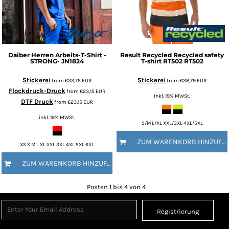
Daiber
Herren Arbeits-T-Shirt -
Result Recycled
Recycled safety
STRONG-
JN1824
T-shirt RT502
RT502
Stickerei
Stickerei
from
€33,75
EUR
from
€38,79
EUR
Flockdruck-Druck
from
€23,15
EUR
inkl. 19% MWSt.
DTF Druck
from
€23,15
EUR
inkl. 19% MWSt.
S/M L/XL XXL/3XL 4XL/5XL
ZUM WARENKORB HINZUFÜGEN
XS S M L XL XXL 3XL 4XL 5XL 6XL
ZUM WARENKORB HINZUFÜGEN
Posten 1 bis 4 von 4
Registrierung