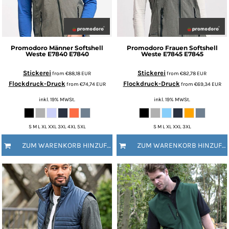
Promodoro
Männer Softshell
Promodoro
Frauen Softshell
Weste E7840
E7840
Weste E7845
E7845
Stickerei
Stickerei
from
€88,18
EUR
from
€82,78
EUR
Flockdruck-Druck
Flockdruck-Druck
from
€74,74
EUR
from
€69,34
EUR
inkl. 19% MWSt.
inkl. 19% MWSt.
S M L XL XXL 3XL 4XL 5XL
S M L XL XXL 3XL
ZUM WARENKORB HINZUFÜGEN
ZUM WARENKORB HINZUFÜGEN