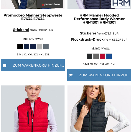
Promodoro
Männer Steppweste
HRM
Männer Hooded
E7634
E7634
Performance Body Warmer
HRM1301
HRM1301
Stickerei
from
€80,02
EUR
Stickerei
from
€75,71
EUR
inkl. 19% MWSt.
Flockdruck-Druck
from
€62,27
EUR
inkl. 19% MWSt.
S M L XL XXL 3XL 4XL 5XL
S M L XL XXL 3XL 4XL 5XL
ZUM WARENKORB HINZUFÜGEN
ZUM WARENKORB HINZUFÜGEN