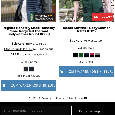
Regatta Honestly Made
Honestly
Result
Softshell Bodywarmer
Made Recycled Thermal
RT123
RT123
Bodywarmer RG861
RG861
Stickerei
from
€53,01
EUR
Stickerei
from
€76,79
EUR
inkl. 19% MWSt.
Flockdruck-Druck
from
€63,36
EUR
DTF Druck
from
€63,36
EUR
inkl. 19% MWSt.
S M L XL XXL
ZUM WARENKORB HINZUFÜGEN
XS S M L XL XXL 3XL
ZUM WARENKORB HINZUFÜGEN
1
2
3
Weiter
Posten 1 bis 8 von 18
Registrierung