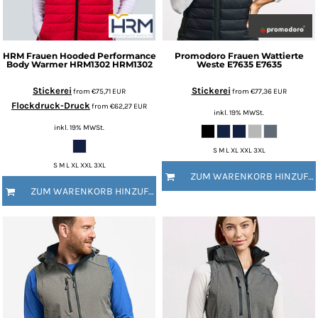
HRM
Frauen Hooded Performance
Promodoro
Frauen Wattierte
Body Warmer HRM1302
HRM1302
Weste E7635
E7635
Stickerei
Stickerei
from
€75,71
EUR
from
€77,36
EUR
Flockdruck-Druck
from
€62,27
EUR
inkl. 19% MWSt.
inkl. 19% MWSt.
S M L XL XXL 3XL
S M L XL XXL 3XL
ZUM WARENKORB HINZUFÜGEN
ZUM WARENKORB HINZUFÜGEN