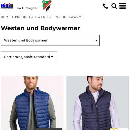
Standard
Preis: niedrigster zuerst
HOME
>
PRODUCTS
>
WESTEN UND BODYWARMER
Preis: höchster zuerst
Westen und Bodywarmer
Erstelldatum
Sortierung nach: Standard