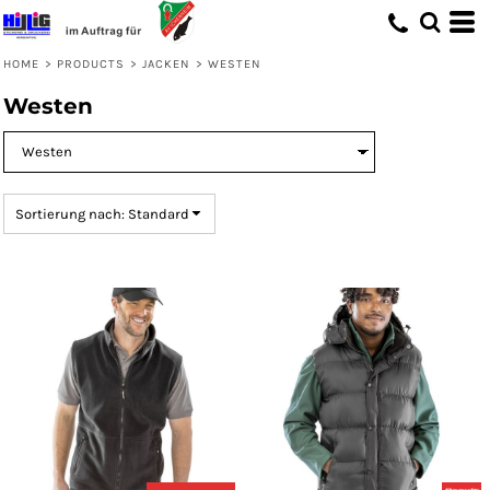
Standard
Preis: niedrigster zuerst
HOME
>
PRODUCTS
>
JACKEN
>
WESTEN
Preis: höchster zuerst
Westen
Erstelldatum
Sortierung nach: Standard