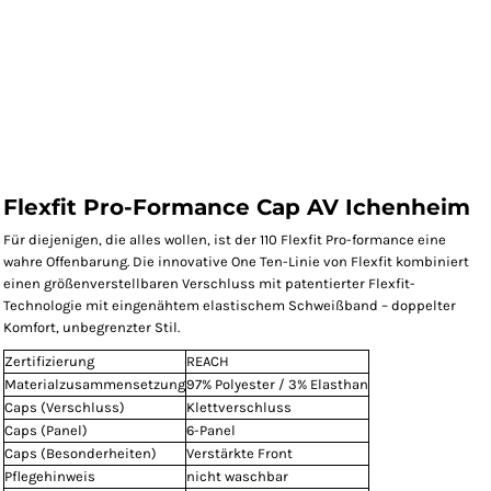
Flexfit Pro-Formance Cap AV Ichenheim
Für diejenigen, die alles wollen, ist der 110 Flexfit Pro-formance eine
wahre Offenbarung. Die innovative One Ten-Linie von Flexfit kombiniert
einen größenverstellbaren Verschluss mit patentierter Flexfit-
Technologie mit eingenähtem elastischem Schweißband – doppelter
Komfort, unbegrenzter Stil.
Zertifizierung
REACH
Materialzusammensetzung
97% Polyester / 3% Elasthan
Caps (Verschluss)
Klettverschluss
Caps (Panel)
6-Panel
Caps (Besonderheiten)
Verstärkte Front
Pflegehinweis
nicht waschbar