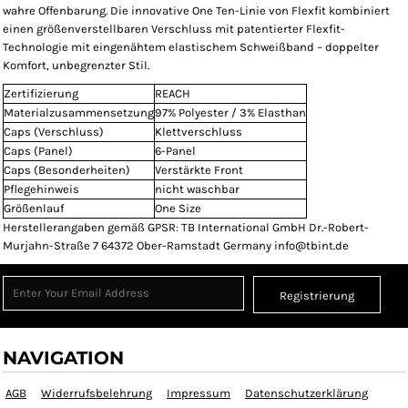
wahre Offenbarung. Die innovative One Ten-Linie von Flexfit kombiniert
einen größenverstellbaren Verschluss mit patentierter Flexfit-
Technologie mit eingenähtem elastischem Schweißband – doppelter
Komfort, unbegrenzter Stil.
Zertifizierung
REACH
Materialzusammensetzung
97% Polyester / 3% Elasthan
Caps (Verschluss)
Klettverschluss
Caps (Panel)
6-Panel
Caps (Besonderheiten)
Verstärkte Front
Pflegehinweis
nicht waschbar
Größenlauf
One Size
Herstellerangaben gemäß GPSR: TB International GmbH Dr.-Robert-
Murjahn-Straße 7 64372 Ober-Ramstadt Germany info@tbint.de
Registrierung
NAVIGATION
AGB
Widerrufsbelehrung
Impressum
Datenschutzerklärung