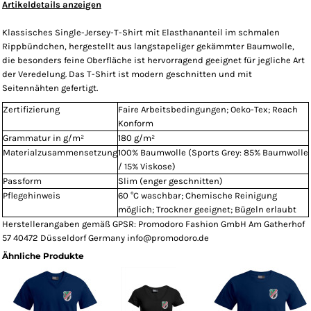
Artikeldetails anzeigen
Klassisches Single-Jersey-T-Shirt mit Elasthananteil im schmalen
Rippbündchen, hergestellt aus langstapeliger gekämmter Baumwolle,
die besonders feine Oberfläche ist hervorragend geeignet für jegliche Art
der Veredelung. Das T-Shirt ist modern geschnitten und mit
Seitennähten gefertigt.
Zertifizierung
Faire Arbeitsbedingungen; Oeko-Tex; Reach
Konform
Grammatur in g/m²
180 g/m²
Materialzusammensetzung
100% Baumwolle (Sports Grey: 85% Baumwolle
/ 15% Viskose)
Passform
Slim (enger geschnitten)
Pflegehinweis
60 °C waschbar; Chemische Reinigung
möglich; Trockner geeignet; Bügeln erlaubt
Herstellerangaben gemäß GPSR: Promodoro Fashion GmbH Am Gatherhof
57 40472 Düsseldorf Germany info@promodoro.de
Ähnliche Produkte