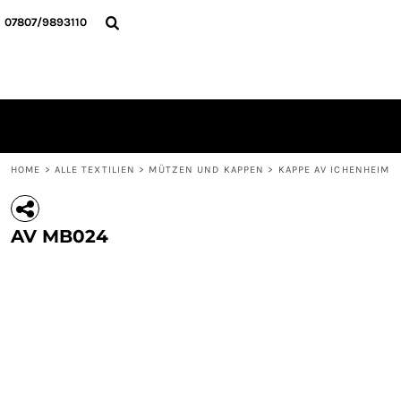
{CC} - {CN}
HOME
07807/9893110
ALLE TEXTILIEN
KONTAKT
ANMELDEN
REGISTRIEREN
WARENKORB: 0 ARTIKEL
CURRENCY:
HOME
>
ALLE TEXTILIEN
>
MÜTZEN UND KAPPEN
>
KAPPE AV ICHENHEIM
AV MB024