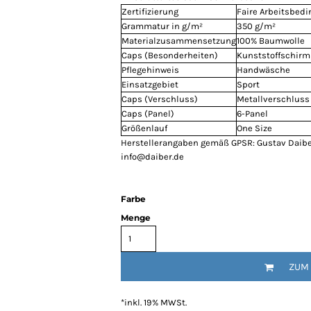
Zertifizierung
Faire Arbeitsbed
Grammatur in g/m²
350 g/m²
Materialzusammensetzung
100% Baumwolle
Caps (Besonderheiten)
Kunststoffschirm
Pflegehinweis
Handwäsche
Einsatzgebiet
Sport
Caps (Verschluss)
Metallverschluss
Caps (Panel)
6-Panel
Größenlauf
One Size
Herstellerangaben gemäß GPSR: Gustav Daibe
info@daiber.de
Farbe
Menge
ZUM
*
inkl. 19% MWSt.