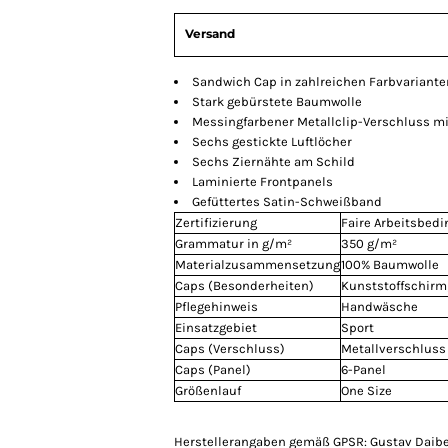
Versand
Sandwich Cap in zahlreichen Farbvariante
Stark gebürstete Baumwolle
Messingfarbener Metallclip-Verschluss mi
Sechs gestickte Luftlöcher
Sechs Ziernähte am Schild
Laminierte Frontpanels
Gefüttertes Satin-Schweißband
Zertifizierung
Faire Arbeitsbed
Grammatur in g/m²
350 g/m²
Materialzusammensetzung
100% Baumwolle
Caps (Besonderheiten)
Kunststoffschirm
Pflegehinweis
Handwäsche
Einsatzgebiet
Sport
Caps (Verschluss)
Metallverschluss
Caps (Panel)
6-Panel
Größenlauf
One Size
Herstellerangaben gemäß GPSR: Gustav Daibe