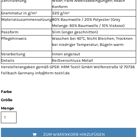
Zertifizierung
WRAP; Faire Arbeitsbedingungen; Reach
Konform
Grammatur in g/m²
320 g/m²
Materialzusammensetzung
80% Baumwolle / 20% Polyester (Grey
Melange: 90% Baumwolle / 10% Viskose)
Passform
Slim (enger geschnitten)
Pflegehinweis
Waschen bei 40°C, Nicht Bleichen, Trocknen
bei niedriger Temperatur, Bügeln warm
Verarbeitung
Innen angeraut
Details
Reißverschluss Metall
Herstellerangaben gemäß GPSR: HRM Textil GmbH Welfenstraße 12 70736
Fellbach Germany info@hrm-textil.de
Farbe
Größe
Menge
ZUM WARENKORB HINZUFÜGEN