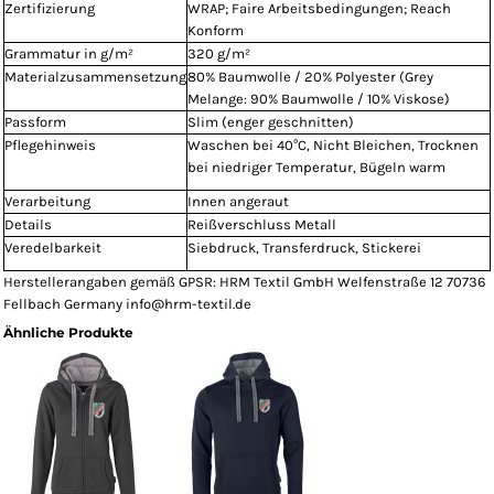
Zertifizierung
WRAP; Faire Arbeitsbedingungen; Reach
Konform
Grammatur in g/m²
320 g/m²
Materialzusammensetzung
80% Baumwolle / 20% Polyester (Grey
Melange: 90% Baumwolle / 10% Viskose)
Passform
Slim (enger geschnitten)
Pflegehinweis
Waschen bei 40°C, Nicht Bleichen, Trocknen
bei niedriger Temperatur, Bügeln warm
Verarbeitung
Innen angeraut
Details
Reißverschluss Metall
Veredelbarkeit
Siebdruck, Transferdruck, Stickerei
Herstellerangaben gemäß GPSR: HRM Textil GmbH Welfenstraße 12 70736
Fellbach Germany info@hrm-textil.de
Ähnliche Produkte