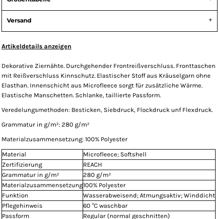
Versand
Artikeldetails anzeigen
Dekorative Ziernähte. Durchgehender Frontreißverschluss. Fronttaschen
mit Reißverschluss Kinnschutz. Elastischer Stoff aus Kräuselgarn ohne
Elasthan. Innenschicht aus Microfleece sorgt für zusätzliche Wärme.
Elastische Manschetten. Schlanke, taillierte Passform.
Veredelungsmethoden: Besticken, Siebdruck, Flockdruck unf Flexdruck.
Grammatur in g/m²: 280 g/m²
Materialzusammensetzung: 100% Polyester
Material
Microfleece; Softshell
Zertifizierung
REACH
Grammatur in g/m²
280 g/m²
Materialzusammensetzung
100% Polyester
Funktion
Wasserabweisend; Atmungsaktiv; Winddicht
Pflegehinweis
60 °C waschbar
Passform
Regular (normal geschnitten)