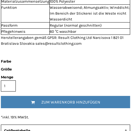
Materialzusammensetzung
100% Polyester
Funktion
Wasserabweisend; Atmungsaktiv; Winddicht;
Im Bereich der Stickerei ist die Weste nicht
Wasserdicht
Passform
Regular (normal geschnitten)
Pflegehinweis
60 °C waschbar
Herstellerangaben gemäß GPSR: Result Clothing Ltd Narcisova 1 821 01
Bratislava Slovakia sales@resultclothing.com
Farbe
Größe
Menge
ZUM WARENKORB HINZUFÜGEN
*
inkl. 19% MWSt.
Größentabelle