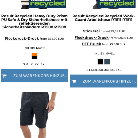
Result Recycled
Heavy Duty Prism
Result Recycled
Recycled Work-
PU Safe & Dry Sicherheitshose mit
Guard Arbeitshose RT511
RT511
reflektierenden
Sicherheitsbändern RT508
RT508
Stickerei
from
€39,59
EUR
Flockdruck-Druck
from
€26,16
EUR
Flockdruck-Druck
from
€35,70
EUR
DTF Druck
from
€26,16
EUR
inkl. 19% MWSt.
inkl. 19% MWSt.
S M L XL XXL 3XL
S L M XL XXL 3XL 4XL 5XL
ZUM WARENKORB HINZUFÜGEN
ZUM WARENKORB HINZUFÜGEN