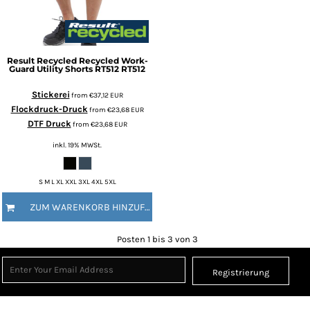
Result Recycled
Recycled Work-
Guard Utility Shorts RT512
RT512
Stickerei
from
€37,12
EUR
Flockdruck-Druck
from
€23,68
EUR
DTF Druck
from
€23,68
EUR
inkl. 19% MWSt.
S M L XL XXL 3XL 4XL 5XL
ZUM WARENKORB HINZUFÜGEN
Posten 1 bis 3 von 3
Registrierung