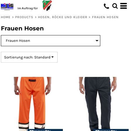
Standard
Preis: niedrigster zuerst
HOME
>
PRODUCTS
>
HOSEN, RÖCKE UND KLEIDER
>
FRAUEN HOSEN
Preis: höchster zuerst
Frauen Hosen
Erstelldatum
Sortierung nach: Standard