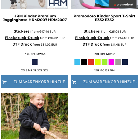
HRM
Kinder Premium
Promodoro
Kinder Sport T-Shirt
Jogginghose HRM2007
HRM2007
E352
E352
Stickerei
Stickerei
from
€47,46
EUR
from
€25,09
EUR
Flockdruck-Druck
Flockdruck-Druck
from
€34,02
EUR
from
€14,48
EUR
DTF Druck
DTF Druck
from
€34,02
EUR
from
€14,48
EUR
inkl. 19% MWSt.
inkl. 19% MWSt.
XS S M L XL XXL 3XL
128 140 152 164
ZUM WARENKORB HINZUFÜGEN
ZUM WARENKORB HINZUFÜGEN