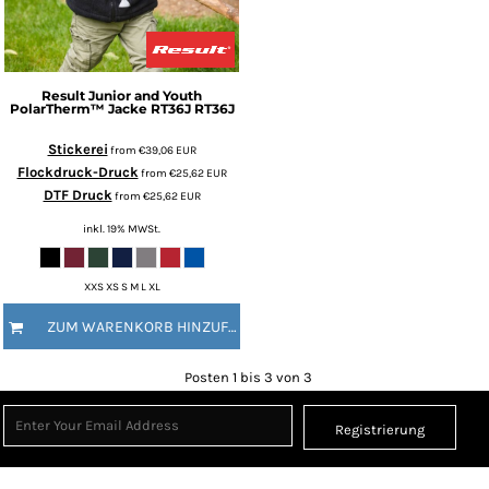
Result
Junior and Youth
PolarTherm™ Jacke RT36J
RT36J
Stickerei
from
€39,06
EUR
Flockdruck-Druck
from
€25,62
EUR
DTF Druck
from
€25,62
EUR
inkl. 19% MWSt.
XXS XS S M L XL
ZUM WARENKORB HINZUFÜGEN
Posten 1 bis 3 von 3
Registrierung