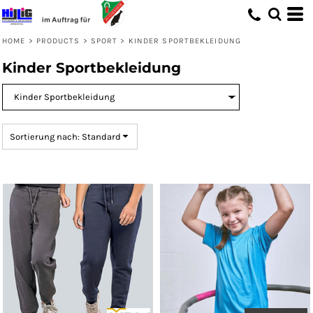
Standard
Preis: niedrigster zuerst
HOME
>
PRODUCTS
>
SPORT
>
KINDER SPORTBEKLEIDUNG
Preis: höchster zuerst
Kinder Sportbekleidung
Erstelldatum
Sortierung nach: Standard