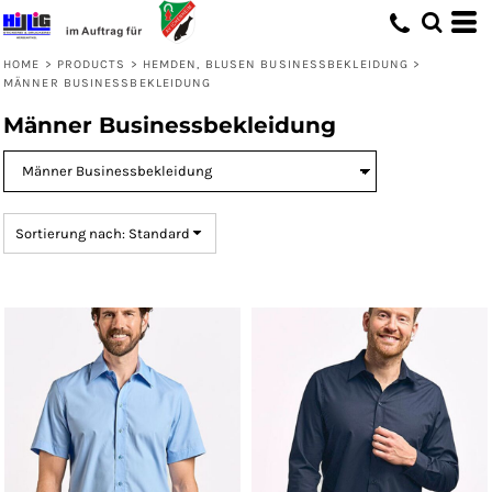
Standard
Preis: niedrigster zuerst
HOME
>
PRODUCTS
>
HEMDEN, BLUSEN BUSINESSBEKLEIDUNG
>
MÄNNER BUSINESSBEKLEIDUNG
Preis: höchster zuerst
Männer Businessbekleidung
Erstelldatum
Sortierung nach: Standard