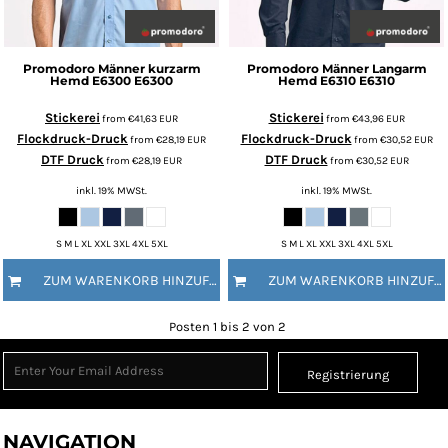
Promodoro
Männer kurzarm
Promodoro
Männer Langarm
Hemd E6300
E6300
Hemd E6310
E6310
Stickerei
Stickerei
from
€41,63
EUR
from
€43,96
EUR
Flockdruck-Druck
Flockdruck-Druck
from
€28,19
EUR
from
€30,52
EUR
DTF Druck
DTF Druck
from
€28,19
EUR
from
€30,52
EUR
inkl. 19% MWSt.
inkl. 19% MWSt.
S M L XL XXL 3XL 4XL 5XL
S M L XL XXL 3XL 4XL 5XL
ZUM WARENKORB HINZUFÜGEN
ZUM WARENKORB HINZUFÜGEN
Posten 1 bis 2 von 2
Registrierung
NAVIGATION