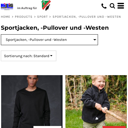
Standard
Preis: niedrigster zuerst
HOME
>
PRODUCTS
>
SPORT
>
SPORTJACKEN, -PULLOVER UND -WESTEN
Preis: höchster zuerst
Sportjacken, -Pullover und -Westen
Erstelldatum
Sortierung nach: Standard