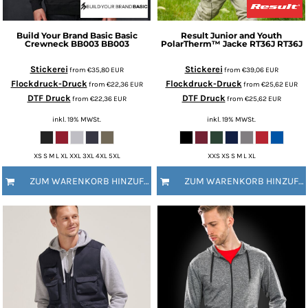
Build Your Brand Basic
Basic
Result
Junior and Youth
Crewneck BB003
BB003
PolarTherm™ Jacke RT36J
RT36J
Stickerei
Stickerei
from
€35,80
EUR
from
€39,06
EUR
Flockdruck-Druck
Flockdruck-Druck
from
€22,36
EUR
from
€25,62
EUR
DTF Druck
DTF Druck
from
€22,36
EUR
from
€25,62
EUR
inkl. 19% MWSt.
inkl. 19% MWSt.
XS S M L XL XXL 3XL 4XL 5XL
XXS XS S M L XL
ZUM WARENKORB HINZUFÜGEN
ZUM WARENKORB HINZUFÜGEN