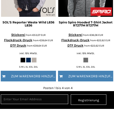
SOL'S
Reporter Weste Wild L836
Spiro
Spiro Hooded T-Shirt Jacket
L836
RT277M
RT277M
Stickerei
Stickerei
from
€53,07
EUR
from
€36,06
EUR
Flockdruck-Druck
Flockdruck-Druck
from
€39,64
EUR
from
€22,62
EUR
DTF Druck
DTF Druck
from
€39,64
EUR
from
€22,62
EUR
inkl. 19% MWSt.
inkl. 19% MWSt.
S M L XL XXL 3XL
S M L XL XXL 3XL
ZUM WARENKORB HINZUFÜGEN
ZUM WARENKORB HINZUFÜGEN
Posten 1 bis 4 von 4
Registrierung